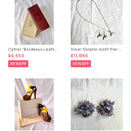
Cartier "Bordeaux Leather"
Silver Dolphin motif Pierce
Key Purse
& Necklace set
¥4,550
¥11,865
30%OFF
30%OFF