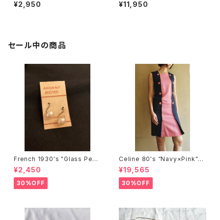
0’s~1940’s “Girl” Pop-up C
Set
¥2,950
¥11,950
ard
セール中の商品
French 1930's "Glass Pearl
Celine 80's “Navy×Pink”N
× Silver" Pierce small #01
o sleeve Dress
¥2,450
¥19,565
-Dead Stock!-
30%OFF
30%OFF