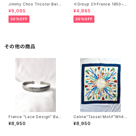
Jimmy Choo Tricolor Belt
≪Group 2≫France 1950~1
Strap Sandals -with Box-
960's Vintage "Blue Flowe
¥9,065
¥4,865
r Motif" Ear Clips #03
30%OFF
30%OFF
その他の商品
France "Lace Design" Ban
Celine“Tassel Motif”White
gle
×Navy Scarf
¥8,950
¥8,950