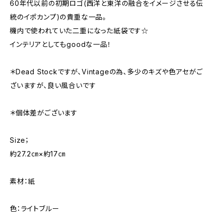
60年代以前の初期ロゴ(西洋と東洋の融合をイメージさせる伝
統のイポカンプ)の貴重な一品。
機内で使われていた二重になった紙袋です☆
インテリアとしてもgoodな一品！
＊Dead Stockですが、Vintageの為、多少のキズや色アセがご
ざいますが、良い風合いです
＊個体差がございます
Size；
約27.2㎝×約17㎝
素材：紙
色：ライトブルー