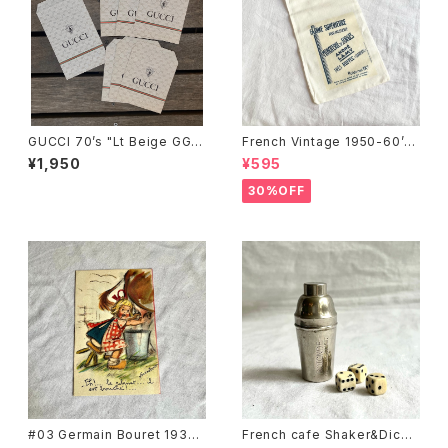
GUCCI 70’s "Lt Beige GG l
French Vintage 1950-60’s
ogo × Sherry Line" Gift Pa
Dead Stock "ANDRE LAMY"
¥1,950
¥595
per Bag ー7Setー
Cloth Bag
30%OFF
#03 Germain Bouret 193
French cafe Shaker&Dice